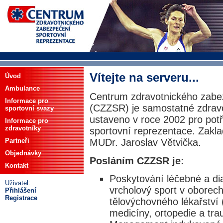
Vítejte na serveru...
Úvod
Ambulance
Centrum zdravotnického zabe
Informace pro
(CZZSR) je samostatné zdravot
sportovní svazy
ustaveno v roce 2002 pro potř
Informace pro
zdravotníky
sportovní reprezentace. Zakl
Partneři
MUDr. Jaroslav Větvička.
Objednávky
Posláním CZZSR je:
Kontakt
Poskytování léčebné a di
Uživatel:
vrcholový sport v oborec
Přihlášení
Registrace
tělovýchovného lékařství 
medicíny, ortopedie a tra