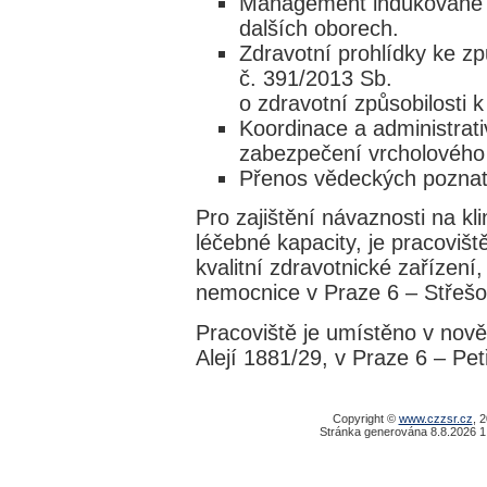
Management indukované z
dalších oborech.
Zdravotní prohlídky ke zp
č. 391/2013 Sb.
o zdravotní způsobilosti 
Koordinace a administrati
zabezpečení vrcholového 
Přenos vědeckých poznat
Pro zajištění návaznosti na kl
léčebné kapacity, je pracoviš
kvalitní zdravotnické zařízení
nemocnice v Praze 6 – Střešo
Pracoviště je umístěno v nově
Alejí 1881/29, v Praze 6 – Petř
Copyright ©
www.czzsr.cz
, 
Stránka generována 8.8.2026 1